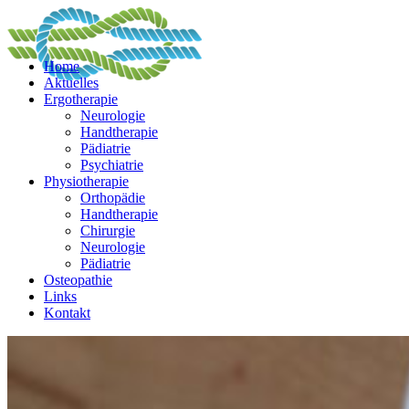
Home
Aktuelles
Ergotherapie
Neurologie
Handtherapie
Pädiatrie
Psychiatrie
Physiotherapie
Orthopädie
Handtherapie
Chirurgie
Neurologie
Pädiatrie
Osteopathie
Links
Kontakt