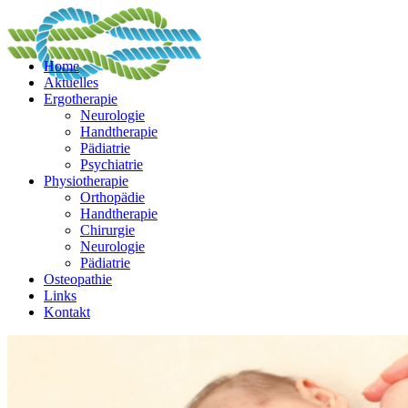
Home
Aktuelles
Ergotherapie
Neurologie
Handtherapie
Pädiatrie
Psychiatrie
Physiotherapie
Orthopädie
Handtherapie
Chirurgie
Neurologie
Pädiatrie
Osteopathie
Links
Kontakt