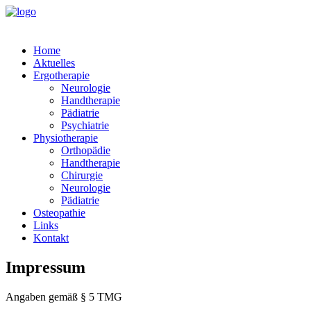
Home
Aktuelles
Ergotherapie
Neurologie
Handtherapie
Pädiatrie
Psychiatrie
Physiotherapie
Orthopädie
Handtherapie
Chirurgie
Neurologie
Pädiatrie
Osteopathie
Links
Kontakt
Impressum
Angaben gemäß § 5 TMG