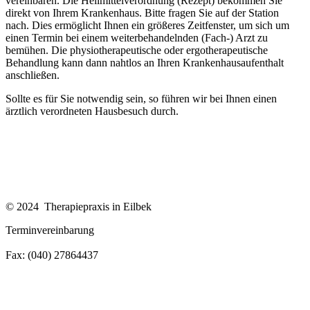
vereinbaren. Die Heilmittelverordnung (Rezept) bekommen Sie
direkt von Ihrem Krankenhaus. Bitte fragen Sie auf der Station
nach. Dies ermöglicht Ihnen ein größeres Zeitfenster, um sich um
einen Termin bei einem weiterbehandelnden (Fach-) Arzt zu
bemühen. Die physiotherapeutische oder ergotherapeutische
Behandlung kann dann nahtlos an Ihren Krankenhausaufenthalt
anschließen.
Sollte es für Sie notwendig sein, so führen wir bei Ihnen einen
ärztlich verordneten Hausbesuch durch.
Impressum
Datenschutzerklärung
© 2024 Therapiepraxis in Eilbek
Terminvereinbarung
Tel: (040) 27864436
Fax: (040) 27864437
praxis@therapiepraxis-eilbek.de