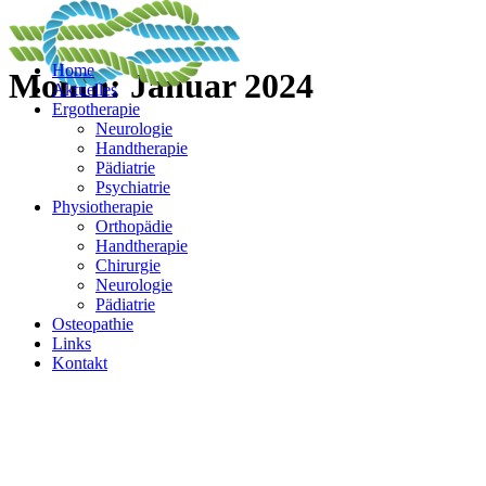
Home
Month: Januar 2024
Aktuelles
Ergotherapie
Neurologie
Handtherapie
Pädiatrie
Psychiatrie
Physiotherapie
Orthopädie
Handtherapie
Chirurgie
Neurologie
Pädiatrie
Osteopathie
Links
Kontakt